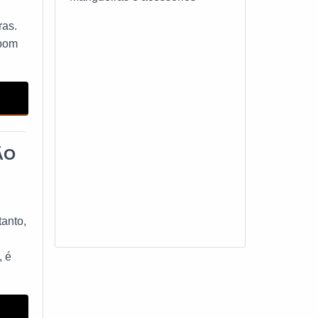
Engate rápido pneumático
ras.
 bom
Engate rápido mangueira de ar
Mangueira de ar condicionado
portátil
Mangueiras de freio
ÃO
Acessórios para lava rápido
Emenda para mangueira de
jardim
tanto,
Mangueira de direção
, é
hidráulica
Engate rápido para mangueira