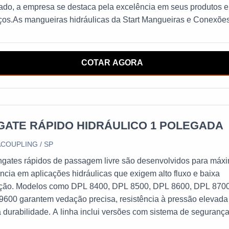
ado, a empresa se destaca pela excelência em seus produtos e
ços.As mangueiras hidráulicas da Start Mangueiras e Conexõe
abricadas com materiais de alta qualidade, garantindo durabili
istência. Além disso, são projetadas para suportar altas pressõ
raturas, tornando-as ideais para aplicações em sistemas
COTAR AGORA
áulicos.MANGUEIRAS HIDRÁULICAS DE ALTA QUALIDADEA
esa oferece uma ampla variedade de mangueiras hidráulicas,
indo mangueiras de alta pressão, mangueiras de baixa pressão
eiras de sucção e descarga, entre outras. Todas as mangueir
estadas e inspecionadas para garantir a qualidade e segurança
GATE RÁPIDO HIDRÁULICO 1 POLEGADA
uto.A Start Mangueiras e Conexões também oferece conexões
COUPLING / SP
ulicas de alta qualidade, projetadas para garantir uma conexão
a e confiável entre as mangueiras e os equipamentos
ngates rápidos de passagem livre são desenvolvidos para máx
ulicos.Com a Start Mangueiras e Conexões, você pode ter cert
ência em aplicações hidráulicas que exigem alto fluxo e baixa
e está adquirindo um produto de qualidade superior, fabricado 
rição. Modelos como DPL 8400, DPL 8500, DPL 8600, DPL 870
mpresa confiável e experiente na indústria de mangueiras
600 garantem vedação precisa, resistência à pressão elevada
ulicas. Não perca mais tempo e adquira já as mangueiras
 durabilidade. A linha inclui versões com sistema de segurança
ulicas da Start Mangueiras e Conexões para garantir a seguran
enindo desconexões acidentais e assegurando operações segu