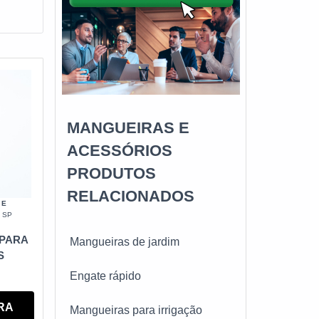
as
ara
MANGUEIRAS E
nfere
ACESSÓRIOS
PRODUTOS
RELACIONADOS
nexão
 E
stema.
 SP
ima de
 PARA
Mangueiras de jardim
S
 água
Engate rápido
tais,
RA
Mangueiras para irrigação