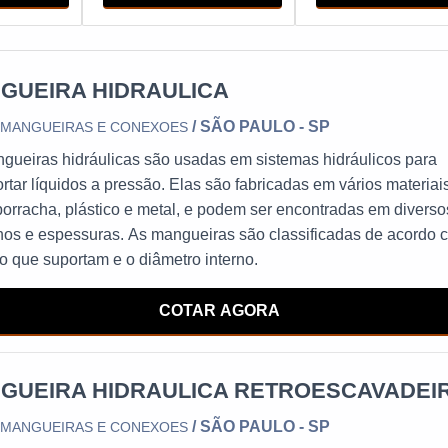
te rápido hidráulico 3/4. É importante ressaltar que essas
fabricante e o modelo específico do engate.
GUEIRA HIDRAULICA
/ SÃO PAULO - SP
 MANGUEIRAS E CONEXOES
gueiras hidráulicas são usadas em sistemas hidráulicos para
ortar líquidos a pressão. Elas são fabricadas em vários materiai
orracha, plástico e metal, e podem ser encontradas em diverso
os e espessuras. As mangueiras são classificadas de acordo 
o que suportam e o diâmetro interno.
COTAR AGORA
GUEIRA HIDRAULICA RETROESCAVADEI
/ SÃO PAULO - SP
 MANGUEIRAS E CONEXOES