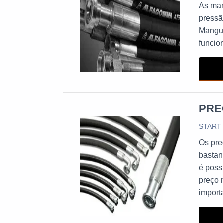
As man
pressã
Mangue
funcio
PRE
START
Os pre
bastan
é poss
preço 
import
compat