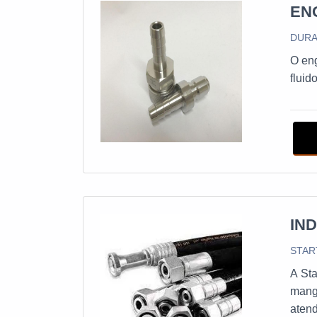
EN
DURA
O eng
fluid
IN
STAR
A Sta
mangu
atend