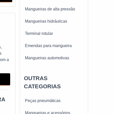
Mangueiras de alta pressão
Mangueiras hidráulicas
Terminal rotular
Emendas para mangueira
s,
s
Mangueiras automotivas
com a
Engate rápido hidráulico
OUTRAS
Mangueiras de ar condicionado
CATEGORIAS
Mangueiras pneumáticas
RA
Peças pneumáticas
Mangueiras industriais
Mangueiras e acessórios