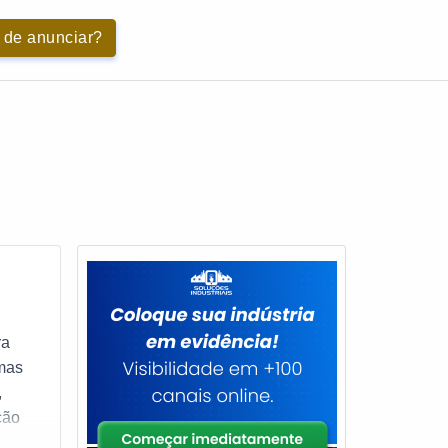
 de anunciar?
ra
emas
,
ção