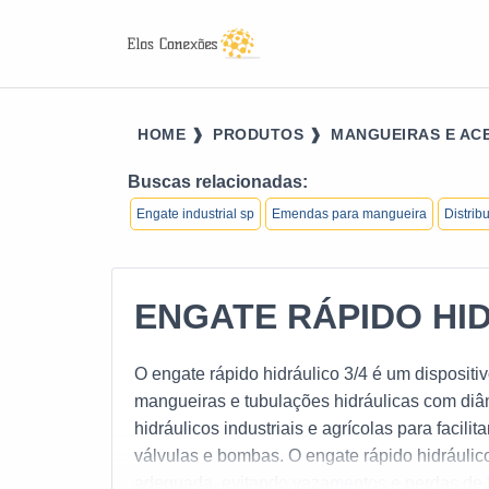
HOME ❱
PRODUTOS ❱
MANGUEIRAS E ACE
Buscas relacionadas:
Engate industrial sp
Emendas para mangueira
Distrib
ENGATE RÁPIDO HID
O engate rápido hidráulico 3/4 é um dispositi
mangueiras e tubulações hidráulicas com diâ
hidráulicos industriais e agrícolas para fac
válvulas e bombas. O engate rápido hidráulico
adequada, evitando vazamentos e perdas de f