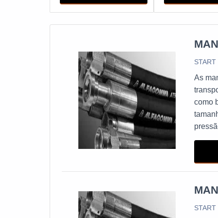
Essas são algumas das características do enga
características podem variar de acordo com o 
MAN
START
As man
transp
como b
tamanh
pressã
MAN
START