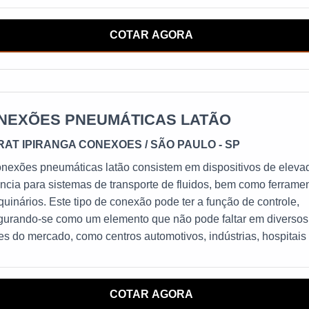
ência do seu sistema hidráulico.
s para sistemas industriais e agrícolas, otimizam o desempenh
ções exigentes e de alta demanda.
COTAR AGORA
NEXÕES PNEUMÁTICAS LATÃO
RAT IPIRANGA CONEXOES
/ SÃO PAULO - SP
onexões pneumáticas latão consistem em dispositivos de eleva
ência para sistemas de transporte de fluidos, bem como ferrame
uinários. Este tipo de conexão pode ter a função de controle,
igurando-se como um elemento que não pode faltar em diversos
es do mercado, como centros automotivos, indústrias, hospitais
entros de usinagem.Esta modalidade, por ser construída em lat
i uma ótima resistência contra inúmeros fatores, entre eles:
ctos; Umidade; Agen
COTAR AGORA