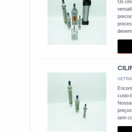
Os cil
versat
preciso
proces
desemp
ação l
CIL
GETRA
Encont
custo-
Nossas
preços
sem co
de cil