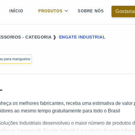
Gostaria
INÍCIO
PRODUTOS
SOBRE NÓS
SSORIOS - CATEGORIA ❱
ENGATE INDUSTRIAL
s para mangueira
L
nheça os melhores fabricantes, receba uma estimativa de valor 
idores ao mesmo tempo gratuitamente para todo o Brasil
Soluções Industriais desenvolveu o maior número de produtos 
enha se interessado Engate industrial e gostaria de mais infor