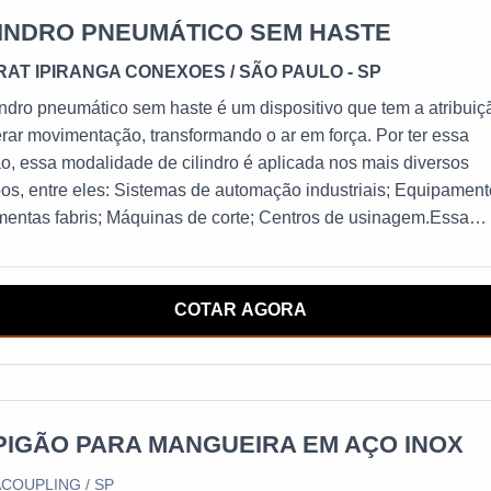
LINDRO PNEUMÁTICO SEM HASTE
RAT IPIRANGA CONEXOES
/ SÃO PAULO - SP
indro pneumático sem haste é um dispositivo que tem a atribuiç
rar movimentação, transformando o ar em força. Por ter essa
o, essa modalidade de cilindro é aplicada nos mais diversos
s, entre eles: Sistemas de automação industriais; Equipament
mentas fabris; Máquinas de corte; Centros de usinagem.Essa
ão de cilindro pneumático é também empregada na confecção d
rônicos bem como linhas de montagem e embalagem, sendo,
anto, um produto de grande capacidade
COTAR AGORA
PIGÃO PARA MANGUEIRA EM AÇO INOX
COUPLING / SP