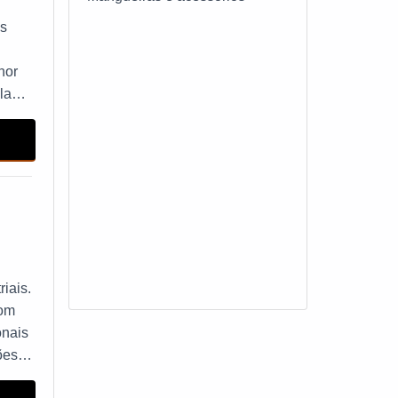
Engate rápido pneumático
os
Engate rápido mangueira de ar
hor
la
Mangueira de ar condicionado
portátil
Mangueiras de freio
Acessórios para lava rápido
Emenda para mangueira de
jardim
riais.
com
Mangueira de direção
onais
hidráulica
ões
ialize
Engate rápido para mangueira