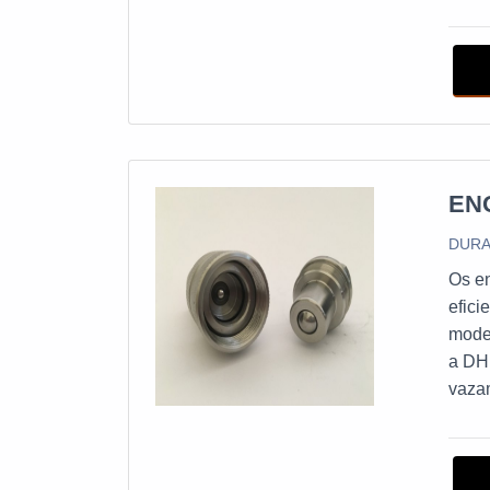
model
exem
comer
EN
DURA
Os en
efici
mode
a DH
vazam
segur
acide
durab