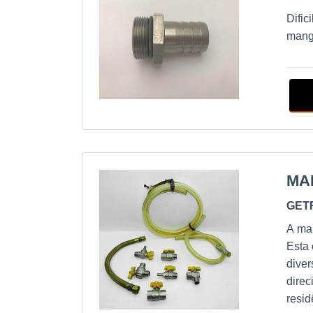
Dific
mangu
MA
GET
A man
Esta 
diver
direc
resi