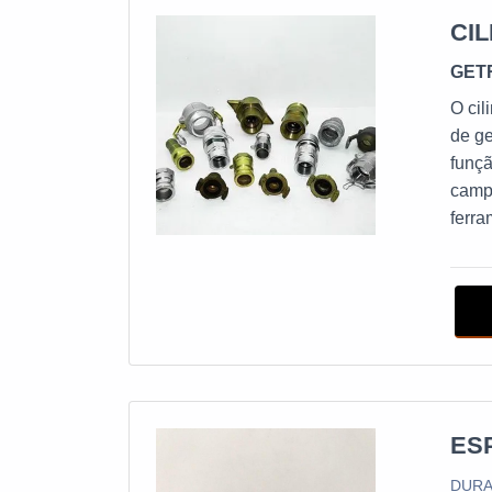
CI
GET
O cil
de ge
funçã
campo
ferra
vers
elet
port
ES
DURA