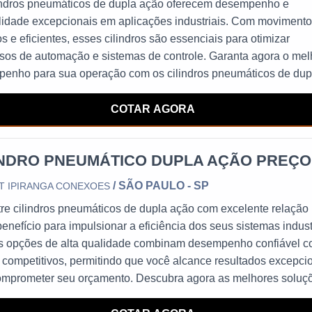
indros pneumáticos de dupla ação oferecem desempenho e
ilidade excepcionais em aplicações industriais. Com moviment
s e eficientes, esses cilindros são essenciais para otimizar
sos de automação e sistemas de controle. Garanta agora o mel
enho para sua operação com os cilindros pneumáticos de dup
íderes no mercado.
COTAR AGORA
INDRO PNEUMÁTICO DUPLA AÇÃO PREÇO
/ SÃO PAULO - SP
T IPIRANGA CONEXOES
re cilindros pneumáticos de dupla ação com excelente relação
benefício para impulsionar a eficiência dos seus sistemas indust
 opções de alta qualidade combinam desempenho confiável 
 competitivos, permitindo que você alcance resultados excepci
mprometer seu orçamento. Descubra agora as melhores soluç
indros pneumáticos de dupla ação com preços atrativos e potenc