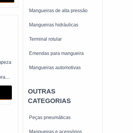
Mangueiras de alta pressão
Mangueiras hidráulicas
Terminal rotular
Emendas para mangueira
impeza
Mangueiras automotivas
ora
Engate rápido hidráulico
OUTRAS
Mangueiras de ar condicionado
CATEGORIAS
Mangueiras pneumáticas
Peças pneumáticas
Mangueiras industriais
Mangueiras e acessórios