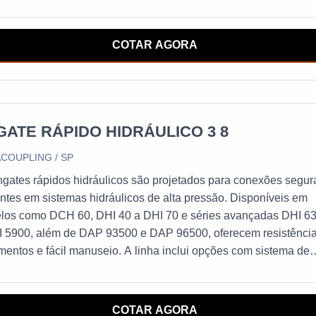
os, apropriados paran fogão comum, cooktop e forno a gás, po
plo.Vantagens do produto A mangueira de gas, além de
cializada em diferentes tipos, também
COTAR AGORA
GATE RÁPIDO HIDRÁULICO 3 8
COUPLING / SP
gates rápidos hidráulicos são projetados para conexões segur
entes em sistemas hidráulicos de alta pressão. Disponíveis em
los como DCH 60, DHI 40 a DHI 70 e séries avançadas DHI 6
I 5900, além de DAP 93500 e DAP 96500, oferecem resistência
entos e fácil manuseio. A linha inclui opções com sistema de
ança, garantindo proteção adicional contra desconexões
ntais, ideal para aplicações industriais exigentes que demand
ilidade e confiabilidade.
COTAR AGORA