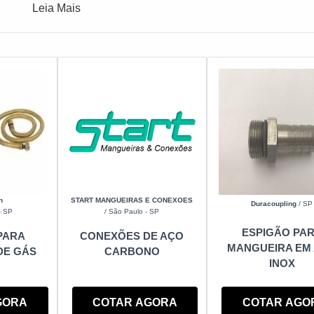
uciantes listados abaixo:
Leia Mais
n
START MANGUEIRAS E CONEXOES
Duracoupling
/ SP
- SP
/ São Paulo - SP
ESPIGÃO PA
PARA
CONEXÕES DE AÇO
MANGUEIRA EM
DE GÁS
CARBONO
INOX
COTAR AGO
GORA
COTAR AGORA