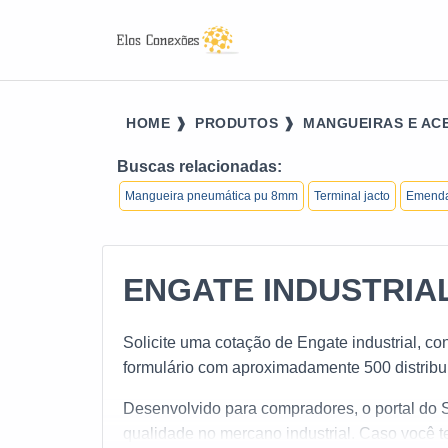
HOME ❱
PRODUTOS ❱
MANGUEIRAS E ACE
Buscas relacionadas:
Mangueira pneumática pu 8mm
Terminal jacto
Emenda
ENGATE INDUSTRIA
Solicite uma cotação de Engate industrial, co
formulário com aproximadamente 500 distribu
Desenvolvido para compradores, o portal do 
qualidade no mercano industrial. Caso você t