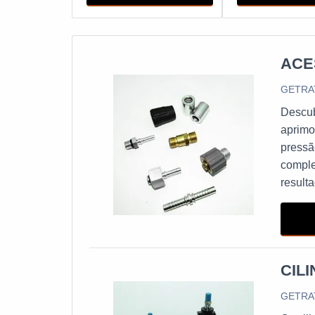
ACE
GETRA
Descub
aprimo
pressã
comple
result
mesmo 
dispon
CIL
GETRA