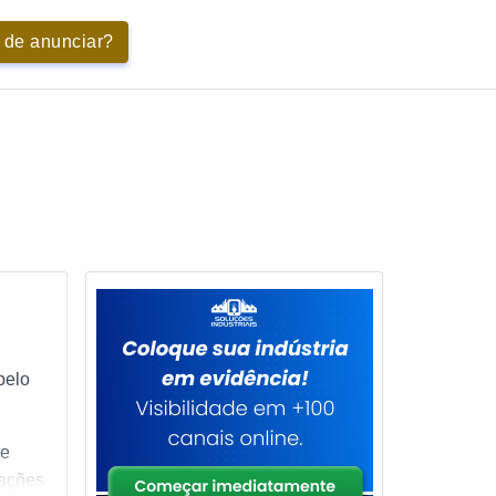
 de anunciar?
pelo
de
mações