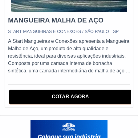
MANGUEIRA MALHA DE AÇO
START MANGUEIRAS E CONEXOES / SÃO PAULO - SP
A Start Mangueiras e Conexões apresenta a Mangueira
Malha de Aço, um produto de alta qualidade e
resistência, ideal para diversas aplicações industriais.
Composta por uma camada interna de borracha
sintética, uma camada intermediária de malha de aço e
uma camada externa de borracha sintética resistente à
abrasão, esta mangueira oferece durabilidade e
segurança em suas operações.A Mangueira Malha de
COTAR AGORA
Aço da Start Mangueiras e Conexões é indicada para
transferência de fluidos em alta pressão, como óleo,
água, ar comprimido, entre outros. Seu revestimento em
malha de aço confere maior resistência à tração,
evitando danos e rupturas durante o uso. Além disso,
sua camada externa em borracha sintética resistente à