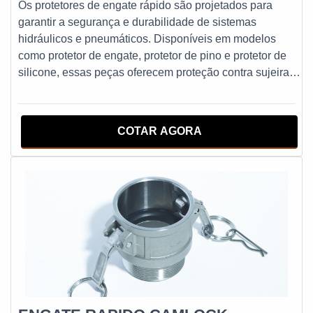
personalizadas para cada cliente, garantindo a máxima
Os protetores de engate rápido são projetados para
eficiência e segurança em todas as operações.Se você
garantir a segurança e durabilidade de sistemas
busca mangueiras hidráulicas industriais de qualidade e
hidráulicos e pneumáticos. Disponíveis em modelos
segurança, conte com a Start Mangueiras e Conexões.
como protetor de engate, protetor de pino e protetor de
Comprovadamente confiável, a empresa é referência no
silicone, essas peças oferecem proteção contra sujeira,
mercado e está sempre pronta para atender às suas
danos e desgaste excessivo. Fabricados em materiais
necessidades. Não perca mais tempo e entre em contato
resistentes, como silicone, proporcionam vedação eficaz
agora mesmo para solicitar um orçamento!
e prolongam a vida útil dos componentes. Ideais para
COTAR AGORA
ambientes industriais, agrícolas e automotivos,
asseguram a integridade dos sistemas de engate rápido.