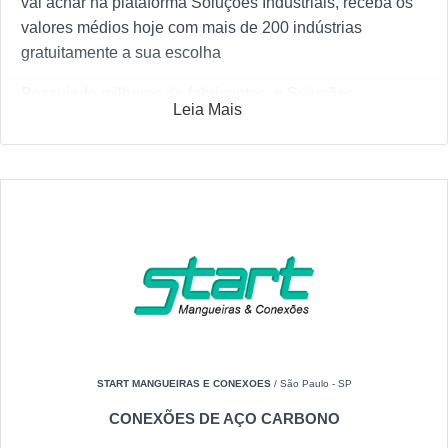
vai achar na plataforma Soluções Industriais, receba os
valores médios hoje com mais de 200 indústrias
gratuitamente a sua escolha
Possuindo milhares de fabricantes, o Soluções
Leia Mais
Industriais é a solução B2B mais completo do ramo
industrial. Para fazer uma cotação de Engate rapido 2
polegadas, selecione uma das empresas abaixo:
START MANGUEIRAS E CONEXOES
/ São Paulo - SP
CONEXÕES DE AÇO CARBONO