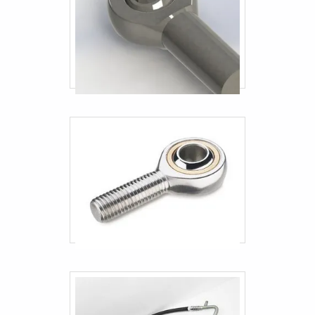
Engate industrial
Engate rápido mangueira combustivel
Empresa de terminal industrial
Distribuidor de terminal industrial
Terminal industrial em sp
Preço do terminal industrial
Fornecedor de engate industrial
Comprar engate industrial
Engate industrial sp