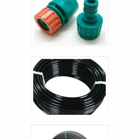
Mangueira de pressão direção hidráulica
Mangueira hidráulica para empilhadeira
Mangueira para empilhadeira a gás
Mangueira para ferramentas pneumáticas
Mangueira pneumática alta temperatura
Mangueira residêncial
Mangueira transporte pneumático
Mangueiras e conexões gates
Mangueiras hidráulicas preço