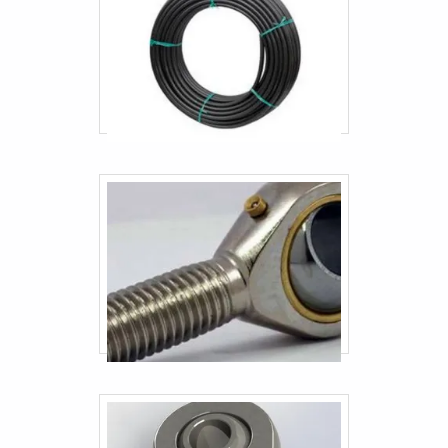
Mangueiras hidráulicas sp
Mangueiras industriais sp
Mangueiras para caminhões
Mangueiras para elevadores
Terminal jacto
Terminal rotular jacto
Engate rápido pneumático 1
Engate rápido hidráulico 1 2
Engate rápido hidráulico 3 4
Terminal industriais