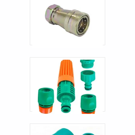
Mangueiras sanfonadas industriais
Terminal karcher
Mangueira para caminhão pipa preço
Mangueira pneumática 3/4
Mangueira pneumática pu 8mm
Mangueiras hidráulicas automotivas
Mangueiras industriais para água
Terminais prensados para mangueiras
Mangueira de gas residencial