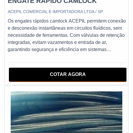
ENGATE RAPIDO CAMLOCK
ACEPIL COMERCIAL E IMPORTADORA LTDA / SP
Os engates rápidos camlock ACEPIL permitem conexão
e desconexão instantâneas em circuitos fluídicos, sem
necessidade de ferramentas. Com válvulas de retenção
integradas, evitam vazamentos e entrada de ar,
garantindo segurança e eficiência em sistemas
hidráulicos, pneumáticos e de refrigeração. Fabricados
em aço inoxidável, atendem normas SAE/ISO,
suportando alta pressão e condições extremas. Também
COTAR AGORA
conhecidos como Engate Refinaria ou Engate com
Orelhas.