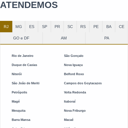
ATENDEMOS
RJ
MG
ES
SP
PR
SC
RS
PE
BA
CE
GO e DF
AM
PA
Rio de Janeiro
São Gonçalo
Duque de Caxias
Nova Iguaçu
Niterói
Belford Roxo
São João de Meriti
Campos dos Goytacazes
Petrópolis
Volta Redonda
Magé
Itaboraí
Mesquita
Nova Friburgo
Barra Mansa
Macaé