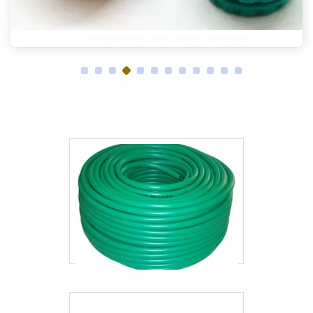
Mangueira de ar para caminhão
Mangueira de caminhão pipa
Mangueira de oleo direção hidraulica
Mangueira de oleo direção hidraulica
Mangueira pneumática 6mm
Engate rápido hidráulico parker
Mangueira corrugada automotiva
Mangueira freio hidraulico
Mangueira para empilhadeira
Mangueiras automotivas de silicone
Mangueiras automotivas sp