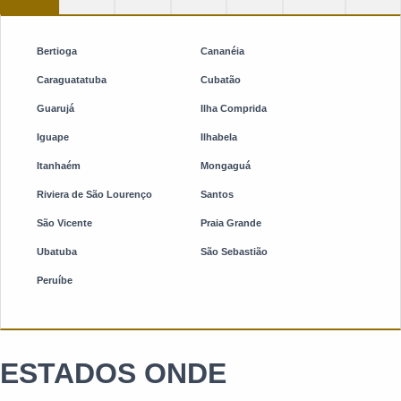
Bertioga
Cananéia
Caraguatatuba
Cubatão
Guarujá
Ilha Comprida
Iguape
Ilhabela
Itanhaém
Mongaguá
Riviera de São Lourenço
Santos
São Vicente
Praia Grande
Ubatuba
São Sebastião
Peruíbe
ESTADOS ONDE