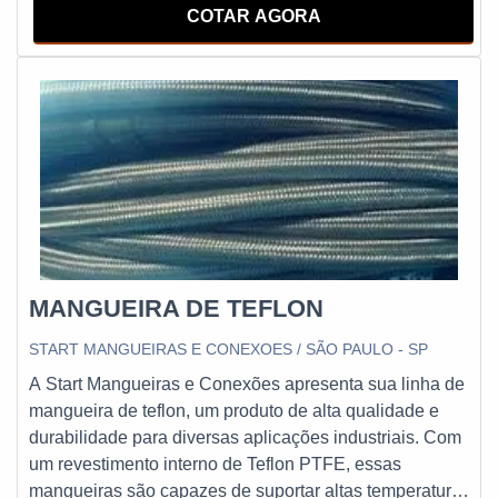
desconexões acidentais e assegurando operações
COTAR AGORA
em engenharia de segurança do trabalho. Líder em
seguras. Ideais para sistemas industriais e agrícolas,
qualidade, a empresa oferece uma variedade de itens
otimizam o desempenho em condições exigentes e de
como reguladores de gás e registros com ótima
alta demanda.
qualidade e assertividade.A empresa conta com um time
de profissionais qualificados para o serviço, além de
investir em equipamentos modernos, que se ajustam a
sua necessidade. A Casa Contin é uma empresa que
tem feito a diferença no mercado por toda seriedade e
qualidade, o que garante a melhor experiência de todos
os clientes.
MANGUEIRA DE TEFLON
START MANGUEIRAS E CONEXOES / SÃO PAULO - SP
A Start Mangueiras e Conexões apresenta sua linha de
mangueira de teflon, um produto de alta qualidade e
durabilidade para diversas aplicações industriais. Com
um revestimento interno de Teflon PTFE, essas
mangueiras são capazes de suportar altas temperaturas,