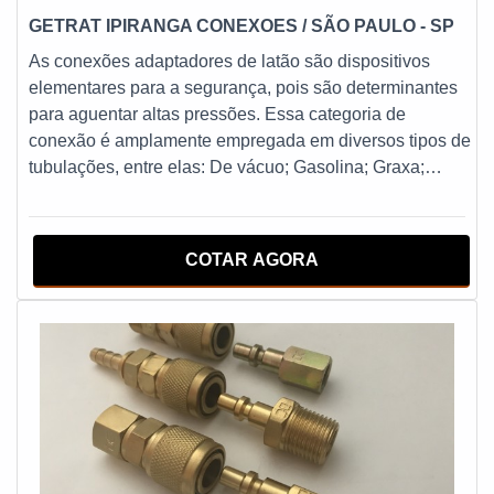
GETRAT IPIRANGA CONEXOES
/ SÃO PAULO - SP
As conexões adaptadores de latão são dispositivos
elementares para a segurança, pois são determinantes
para aguentar altas pressões. Essa categoria de
conexão é amplamente empregada em diversos tipos de
tubulações, entre elas: De vácuo; Gasolina; Graxa;
Óleo.Essa modalidade de conexão é tanto apropriada
para sistemas hidráulicos quanto pneumáticos, por isso,
ela é largamente usada em diversos ramos do mercado,
COTAR AGORA
tais como hospitais, indústrias, centros automotivos,
entre outros.Vantagens das conex