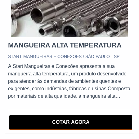
MANGUEIRA ALTA TEMPERATURA
START MANGUEIRAS E CONEXOES / SÃO PAULO - SP
A Start Mangueiras e Conexões apresenta a sua
mangueira alta temperatura, um produto desenvolvido
para atender às demandas de ambientes quentes e
exigentes, como indústrias, fábricas e usinas.Composta
por materiais de alta qualidade, a mangueira alta
temperatura é resistente a altas temperaturas,
suportando até 150°C de temperatura contínua e picos
de até 170°C. Além disso, possui excelente resistência à
COTAR AGORA
abrasão, tração e pressão, garantindo uma longa vida
útil e alta durabilidade.A mangueira alta temperatura da