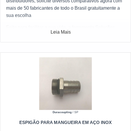
distribuidores, solicite diversos comparativos agora com
mais de 50 fabricantes de todo o Brasil gratuitamente a
sua escolha
Feito para facilitar a sua vida, a ferramenta Soluções
Leia Mais
Industriais selecionou o maior número de produtos
referência no setor industrial. Caso haja interesse por
Engate industrial sp e gostaria de informações sobre o
anunciante selecione um dos fornecedores logo abaixo:
Duracoupling
/ SP
ESPIGÃO PARA MANGUEIRA EM AÇO INOX