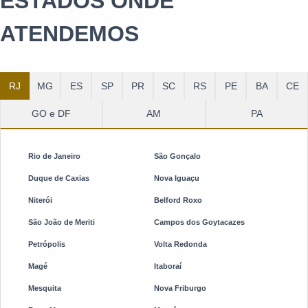
ESTADOS ONDE
ATENDEMOS
RJ
MG
ES
SP
PR
SC
RS
PE
BA
CE
GO e DF
AM
PA
Rio de Janeiro
São Gonçalo
Duque de Caxias
Nova Iguaçu
Niterói
Belford Roxo
São João de Meriti
Campos dos Goytacazes
Petrópolis
Volta Redonda
Magé
Itaboraí
Mesquita
Nova Friburgo