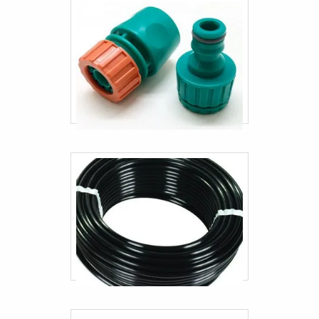
Terminais prensados para mangueiras
Mangueira de gas residencial
Mangueira de pressão direção hidráulica
Mangueira hidráulica para empilhadeira
Mangueira para empilhadeira a gás
Mangueira para ferramentas pneumáticas
Mangueira pneumática alta temperatura
Mangueira residêncial
Mangueira transporte pneumático
Mangueiras e conexões gates