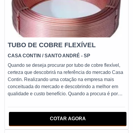
TUBO DE COBRE FLEXÍVEL
CASA CONTIN
/ SANTO ANDRÉ - SP
Quando se deseja procurar por tubo de cobre flexível,
certeza que descobrirá na referência do mercado Casa
Contin. Realizando uma cotação na empresa mais
conceituada do mercado e descobrindo a melhor em
qualidade e custo benefício. Quando a procura é por
tubo de cobre flexível, com os melhores profissionais da
Casa Contin atingirá ótima qualidade com produtos de
alta qualidade.MAIS DETALHES SOBRE TUBO DE
COTAR AGORA
COBRE FLEXÍVELHá muitas maneiras eficientes de
demonstrar competência e excelência em sua área de