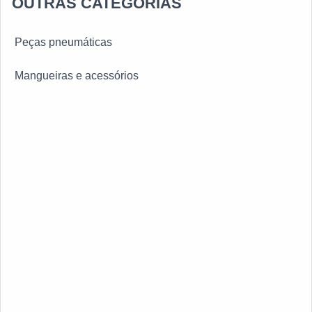
OUTRAS CATEGORIAS
Mangueiras de ar condicionado
Peças pneumáticas
Mangueiras pneumáticas
Mangueiras e acessórios
Mangueiras industriais
Engate rápido pneumático
Engate rápido mangueira de ar
Mangueira de ar condicionado portátil
Mangueiras de freio
Acessórios para lava rápido
Emenda para mangueira de jardim