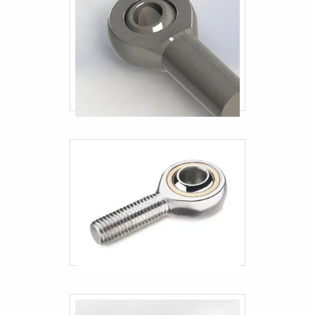
Engate rápido hidráulico 3 4
Terminal industriais
Engate industrial
Engate rápido mangueira combustivel
Empresa de terminal industrial
Distribuidor de terminal industrial
Terminal industrial em sp
Preço do terminal industrial
Fornecedor de engate industrial