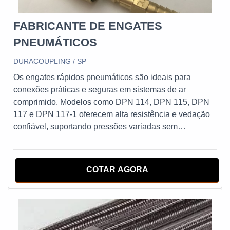
FABRICANTE DE ENGATES
PNEUMÁTICOS
DURACOUPLING / SP
Os engates rápidos pneumáticos são ideais para
conexões práticas e seguras em sistemas de ar
comprimido. Modelos como DPN 114, DPN 115, DPN
117 e DPN 117-1 oferecem alta resistência e vedação
confiável, suportando pressões variadas sem
comprometer o desempenho. A linha inclui versões com
sistema de segurança, prevenindo desconexões
acidentais e aumentando a proteção operacional.
COTAR AGORA
Projetados para aplicações industriais, combinam
durabilidade e eficiência em ambientes que exigem
conexões rápidas e precisas.