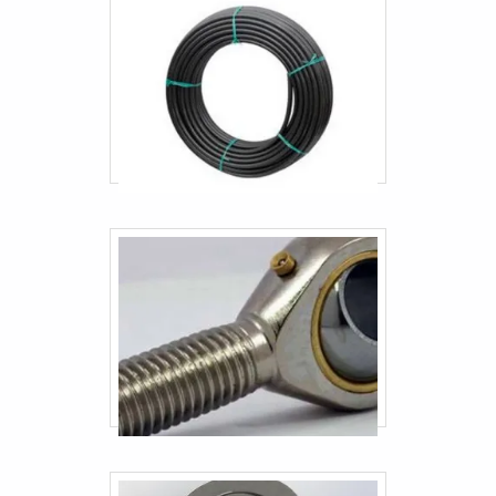
Mangueiras hidráulicas preço
Mangueiras hidráulicas sp
Mangueiras industriais sp
Mangueiras para caminhões
Mangueiras para elevadores
Terminal jacto
Terminal rotular jacto
Engate rápido pneumático 1
Engate rápido hidráulico 1 2