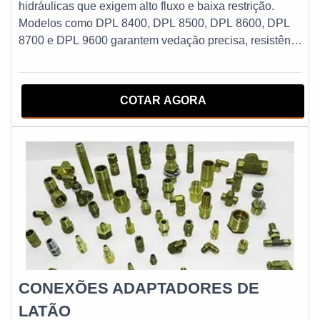
da Start Mangueiras e Conexões. Adquira já a sua
hidráulicas que exigem alto fluxo e baixa restrição.
mangueira de Teflon e tenha a certeza de estar
Modelos como DPL 8400, DPL 8500, DPL 8600, DPL
investindo em um produto de qualidade superior.
8700 e DPL 9600 garantem vedação precisa, resistência
à pressão elevada e longa durabilidade. A linha inclui
versões com sistema de segurança, prevenindo
desconexões acidentais e assegurando operações
COTAR AGORA
seguras. Ideais para sistemas industriais e agrícolas,
otimizam o desempenho em condições exigentes e de
alta demanda.
CONEXÕES ADAPTADORES DE
LATÃO