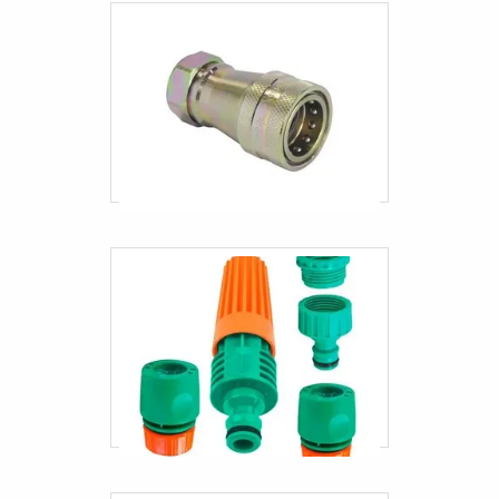
Mangueiras automotivas de silicone
Mangueiras automotivas sp
Mangueiras sanfonadas industriais
Terminal karcher
Mangueira para caminhão pipa preço
Mangueira pneumática 3/4
Mangueira pneumática pu 8mm
Mangueiras hidráulicas automotivas
Mangueiras industriais para água