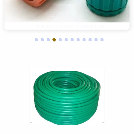
Mangueiras hidráulicas e conexões
Mangueira de ar para caminhão
Mangueiras sanfonadas industriais
Mangueira de caminhão pipa
Mangueira de oleo direção hidraulica
Mangueira pneumática 6mm
Engate rápido hidráulico parker
Mangueira corrugada automotiva
Mangueira freio hidraulico
Mangueira para empilhadeira