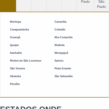
Paulo
São
Paulo
Bertioga
Cananéia
Caraguatatuba
Cubatão
Guarujá
Ilha Comprida
Iguape
Ilhabela
Itanhaém
Mongaguá
Riviera de São Lourenço
Santos
São Vicente
Praia Grande
Ubatuba
São Sebastião
Peruíbe