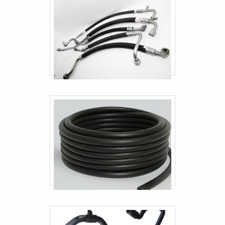
Comprar engate industrial
Engate industrial sp
Mangueira De Aço Flexível
Mangueira De Cobre Para Gás
Mangueira Para Encanamento De Gás
Mangueira Para Tubulação De Gás