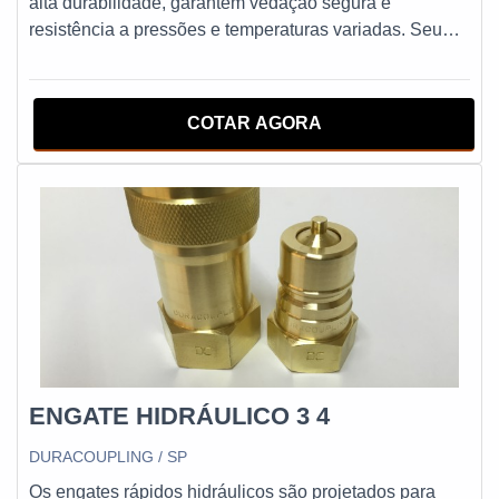
alta durabilidade, garantem vedação segura e
resistência a pressões e temperaturas variadas. Seu
design preciso facilita a instalação e a adaptação em
diferentes diâmetros de mangueiras e tubulações,
otimizando o fluxo e prevenindo vazamentos. Ideais para
COTAR AGORA
aplicações industriais, agrícolas e de manutenção,
oferecem confiabilidade e eficiência em diversas
operações técnicas.
ENGATE HIDRÁULICO 3 4
DURACOUPLING / SP
Os engates rápidos hidráulicos são projetados para