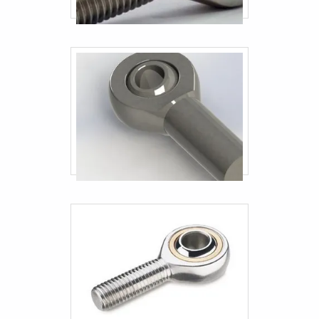
Engate rápido hidráulico 1 2
Engate rápido hidráulico 3 4
Terminal industriais
Engate industrial
Engate rápido mangueira combustivel
Empresa de terminal industrial
Distribuidor de terminal industrial
Terminal industrial em sp
Preço do terminal industrial
Fornecedor de engate industrial