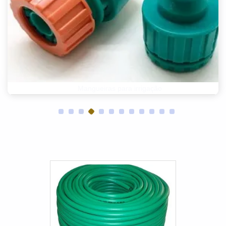
Mangueiras hidráulicas alta pressão
Mangueiras hidráulicas e conexões
Mangueira de ar para caminhão
Mangueira de caminhão pipa
Mangueiras para irrigação
Mangueira de oleo direção hidraulica
Mangueira pneumática 6mm
Engate rápido hidráulico parker
Mangueira corrugada automotiva
Mangueira freio hidraulico