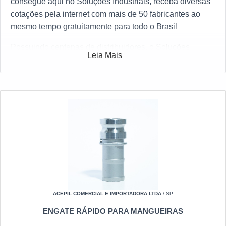
consegue aqui no Soluções Industriais, receba diversas
cotações pela internet com mais de 50 fabricantes ao
mesmo tempo gratuitamente para todo o Brasil
Possuindo centenas de distribuidores, o Soluções
Leia Mais
Industriais é o portal business to business mais completo
do segmento. Para solicitar uma cotação de Engate
rápido hidráulico 1 2, clique em um dos anuciantes
abaixo:
ACEPIL COMERCIAL E IMPORTADORA LTDA
/ SP
ENGATE RÁPIDO PARA MANGUEIRAS