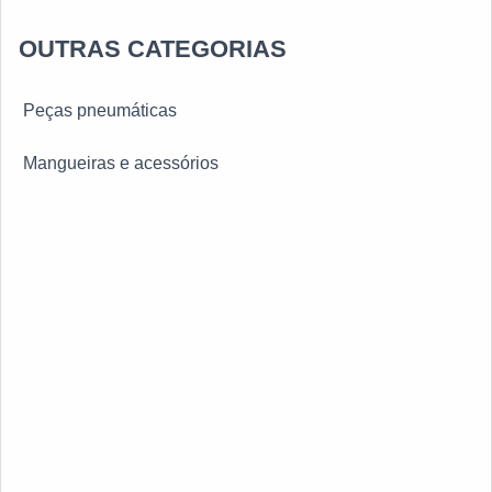
Engate rápido hidráulico
OUTRAS CATEGORIAS
Mangueiras de ar condicionado
Peças pneumáticas
Mangueiras pneumáticas
Mangueiras e acessórios
Mangueiras industriais
Engate rápido pneumático
Engate rápido mangueira de ar
Mangueira de ar condicionado portátil
Mangueiras de freio
Acessórios para lava rápido
Emenda para mangueira de jardim