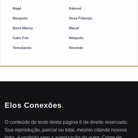
Magé
Itaboraí
Mesquita
Nova Friburgo
Barra Mansa
Macaé
Cabo Frio
Nilópolis
Teresópolis
Resende
Elos Conexões
.
O conteúdo do texto desta página é de direito reservado.
Sua reprodução, parcial ou total, mesmo citando nossos
links, é proibida sem a autorização do autor. Crime de