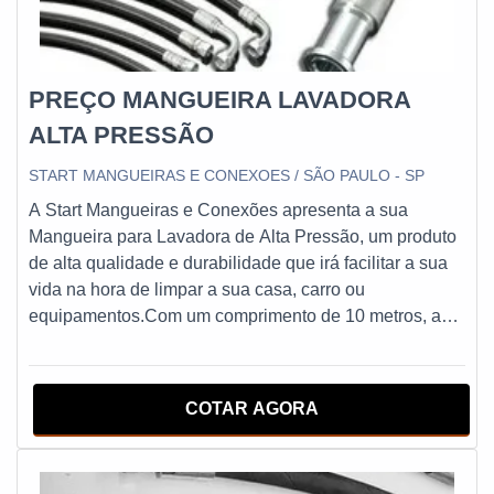
PREÇO MANGUEIRA LAVADORA
ALTA PRESSÃO
START MANGUEIRAS E CONEXOES / SÃO PAULO - SP
A Start Mangueiras e Conexões apresenta a sua
Mangueira para Lavadora de Alta Pressão, um produto
de alta qualidade e durabilidade que irá facilitar a sua
vida na hora de limpar a sua casa, carro ou
equipamentos.Com um comprimento de 10 metros, a
Mangueira para Lavadora de Alta Pressão da Start
Mangueiras e Conexões é feita com materiais
resistentes e de alta qualidade, garantindo que você
COTAR AGORA
possa utilizar a sua lavadora de alta pressão com
segurança e eficiência.EFICIÊNCIA E QUALIDADE
COMPROVADAAlém disso, a Mangueira para Lavadora