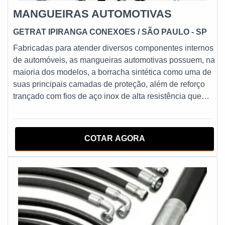
MANGUEIRAS AUTOMOTIVAS
GETRAT IPIRANGA CONEXOES
/ SÃO PAULO - SP
Fabricadas para atender diversos componentes internos
de automóveis, as mangueiras automotivas possuem, na
maioria dos modelos, a borracha sintética como uma de
suas principais camadas de proteção, além de reforço
trançado com fios de aço inox de alta resistência que
alguns dos produtos oferecem, conforme a solicitação
técnica das normas que regem a produção desses tipos
de peças. O diâmetro das variadas versões do produto
COTAR AGORA
também variam de acordo com a sua aplicação na
estrutura de automóveis e