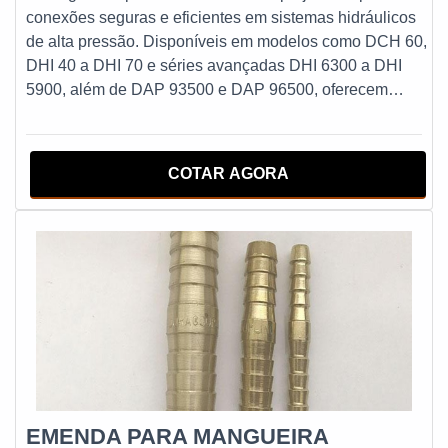
conexões seguras e eficientes em sistemas hidráulicos
de alta pressão. Disponíveis em modelos como DCH 60,
DHI 40 a DHI 70 e séries avançadas DHI 6300 a DHI
5900, além de DAP 93500 e DAP 96500, oferecem
resistência a vazamentos e fácil manuseio. A linha inclui
opções com sistema de segurança, garantindo proteção
adicional contra desconexões acidentais, ideal para
COTAR AGORA
aplicações industriais exigentes que demandam
durabilidade e confiabilidade.
EMENDA PARA MANGUEIRA