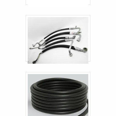
Comprar engate industrial
Engate industrial sp
Mangueira De Aço Flexível
Mangueira De Cobre Para Gás
Mangueira Para Encanamento De Gás
Mangueira Para Tubulação De Gás