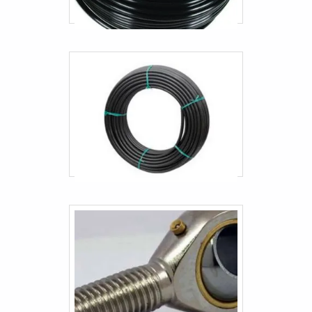
Mangueiras e conexões gates
Mangueiras hidráulicas preço
Mangueiras hidráulicas sp
Mangueiras industriais sp
Mangueiras para caminhões
Mangueiras para elevadores
Terminal jacto
Terminal rotular jacto
Engate rápido pneumático 1