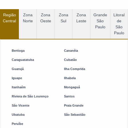
Região
Zona
Zona
Zona
Zona
Grande
Litoral
Central
Norte
Oeste
Sul
Leste
São
de
Paulo
São
Paulo
Bertioga
Cananéia
Caraguatatuba
Cubatão
Guarujá
Ilha Comprida
Iguape
Ilhabela
Itanhaém
Mongaguá
Riviera de São Lourenço
Santos
São Vicente
Praia Grande
Ubatuba
São Sebastião
Peruíbe