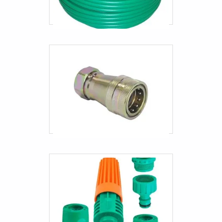
Mangueira para empilhadeira
Mangueiras automotivas de silicone
Mangueiras automotivas sp
Mangueiras sanfonadas industriais
Terminal karcher
Mangueira para caminhão pipa preço
Mangueira pneumática 3/4
Mangueira pneumática pu 8mm
Mangueiras hidráulicas automotivas
Mangueiras industriais para água