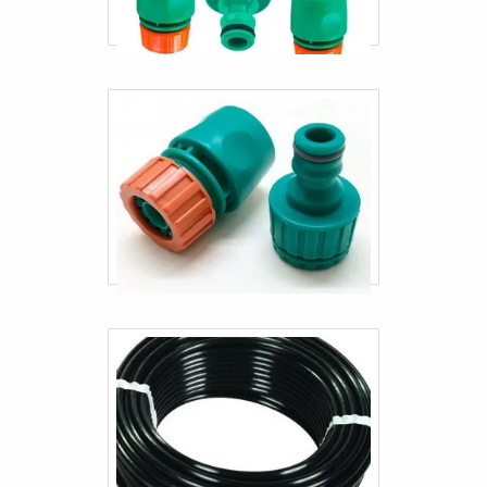
Terminais prensados para mangueiras
Mangueira de gas residencial
Mangueira de pressão direção hidráulica
Mangueira hidráulica para empilhadeira
Mangueira para empilhadeira a gás
Mangueira para ferramentas pneumáticas
Mangueira pneumática alta temperatura
Mangueira residêncial
Mangueira transporte pneumático