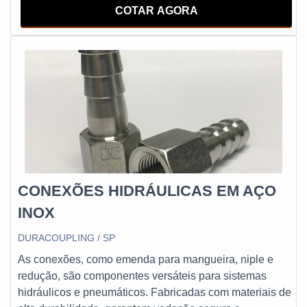
marcas de automotores variados. Esta modalidade de
COTAR AGORA
item automotivo é considerada parte elementar para que
a direção hidráulica possa atuar com
CONEXÕES HIDRÁULICAS EM AÇO
INOX
DURACOUPLING / SP
As conexões, como emenda para mangueira, niple e
redução, são componentes versáteis para sistemas
hidráulicos e pneumáticos. Fabricadas com materiais de